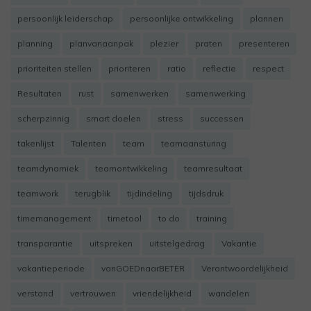
persoonlijk leiderschap
persoonlijke ontwikkeling
plannen
planning
planvanaanpak
plezier
praten
presenteren
prioriteiten stellen
prioriteren
ratio
reflectie
respect
Resultaten
rust
samenwerken
samenwerking
scherpzinnig
smart doelen
stress
successen
takenlijst
Talenten
team
teamaansturing
teamdynamiek
teamontwikkeling
teamresultaat
teamwork
terugblik
tijdindeling
tijdsdruk
timemanagement
timetool
to do
training
transparantie
uitspreken
uitstelgedrag
Vakantie
vakantieperiode
vanGOEDnaarBETER
Verantwoordelijkheid
verstand
vertrouwen
vriendelijkheid
wandelen