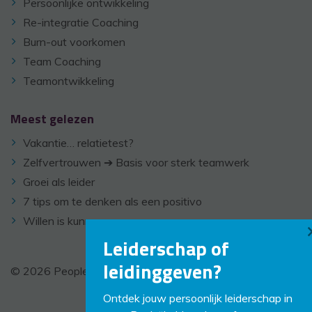
Persoonlijke ontwikkeling
Re-integratie Coaching
Burn-out voorkomen
Team Coaching
Teamontwikkeling
Meest gelezen
Vakantie… relatietest?
Zelfvertrouwen ➔ Basis voor sterk teamwerk
Groei als leider
7 tips om te denken als een positivo
Willen is kunnen
Leiderschap of
leidinggeven?
© 2026 PeopleCoaching -
Disclaimer
-
Links
Ontdek jouw persoonlijk leiderschap in