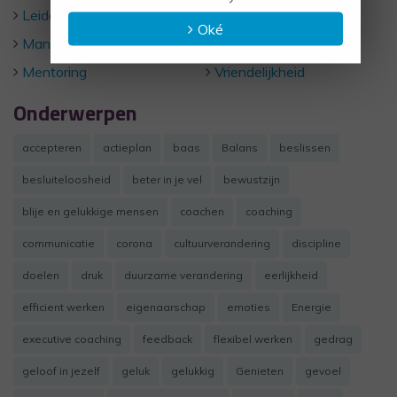
Leiderschap
Uncategorized
Oké
Management
Verantwoordelijkheid
Mentoring
Vriendelijkheid
Onderwerpen
accepteren
actieplan
baas
Balans
beslissen
besluiteloosheid
beter in je vel
bewustzijn
blije en gelukkige mensen
coachen
coaching
communicatie
corona
cultuurverandering
discipline
doelen
druk
duurzame verandering
eerlijkheid
efficient werken
eigenaarschap
emoties
Energie
executive coaching
feedback
flexibel werken
gedrag
geloof in jezelf
geluk
gelukkig
Genieten
gevoel