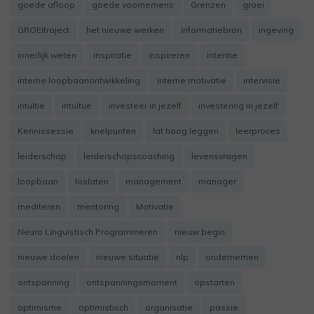
goede afloop
goede voornemens
Grenzen
groei
GROEItraject
het nieuwe werken
informatiebron
ingeving
innerlijk weten
inspiratie
inspireren
intentie
interne loopbaanontwikkeling
interne motivatie
intervisie
intuïtie
intuitue
investeer in jezelf
investering in jezelf
Kennissessie
knelpunten
lat hoog leggen
leerproces
leiderschap
leiderschapscoaching
levensvragen
loopbaan
loslaten
management
manager
mediteren
mentoring
Motivatie
Neuro Linguïstisch Programmeren
nieuw begin
nieuwe doelen
nieuwe situatie
nlp
ondernemen
ontspanning
ontspanningsmoment
opstarten
optimisme
optimistisch
organisatie
passie