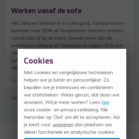
Werken vanaf de sofa
Het Nieuwe Werken is in volle gang. Kantoortuinen
bestaan voor 50% uit flexplekken, mensen werken
vanuit huis of bij de klant. Steeds meer zijn de
werktijden rekbaar en flexibel in te vullen. Of ik ook
van het nieuwe werken houd? Ik vind het vaak lastig
Cookies
om hierin mee te gaan. Van 9-17 werken? Stiekem
denk […]
Met cookies en vergelijkbare technieken
helpen we je beter en persoonlijker. Zo
Lees verder
bepalen we je interesses en combineren
we statistieken. Wees gerust, dat doen we
Geplaatst in:
Efficient werken
anoniem. Wil je meer weten? Lees
hier
onze cookie- en privacyverklaring. Klik
hieronder op ‘Oké’ om dit te accepteren. Als
je kiest voor,
weigeren
dan plaatsen we
alleen functionele en analytische cookies.