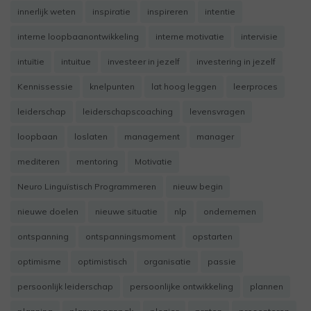
innerlijk weten
inspiratie
inspireren
intentie
interne loopbaanontwikkeling
interne motivatie
intervisie
intuïtie
intuitue
investeer in jezelf
investering in jezelf
Kennissessie
knelpunten
lat hoog leggen
leerproces
leiderschap
leiderschapscoaching
levensvragen
loopbaan
loslaten
management
manager
mediteren
mentoring
Motivatie
Neuro Linguïstisch Programmeren
nieuw begin
nieuwe doelen
nieuwe situatie
nlp
ondernemen
ontspanning
ontspanningsmoment
opstarten
optimisme
optimistisch
organisatie
passie
persoonlijk leiderschap
persoonlijke ontwikkeling
plannen