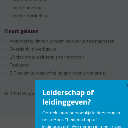
Team Coaching
Teamontwikkeling
Meest gelezen
Waardering binnen je team en voor je teamgenoten
Overdenk je werkgeluk
10 tips om je zelfkennis te vergroten
Feel good
5 Tips om je werk af te krijgen voor je vakantie!
Leiderschap of
© 2026 PeopleCoaching -
Disclaimer
-
Links
leidinggeven?
Ontdek jouw persoonlijk leiderschap in
ons eBook “Leiderschap of
leidinggeven”. We nemen je mee in vier