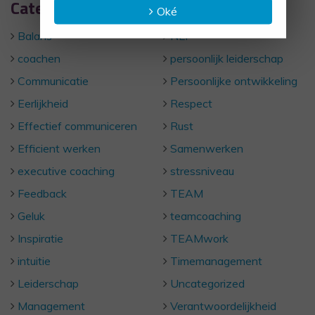
Categorieën
Oké
Balans
NLP
coachen
persoonlijk leiderschap
Communicatie
Persoonlijke ontwikkeling
Eerlijkheid
Respect
Effectief communiceren
Rust
Efficient werken
Samenwerken
executive coaching
stressniveau
Feedback
TEAM
Geluk
teamcoaching
Inspiratie
TEAMwork
intuitie
Timemanagement
Leiderschap
Uncategorized
Management
Verantwoordelijkheid