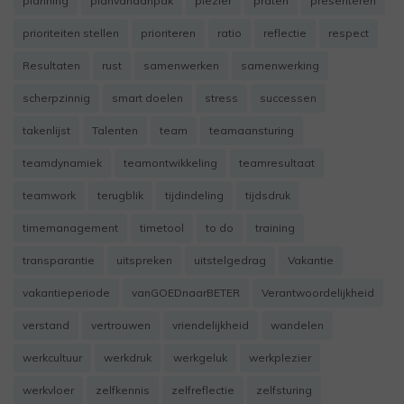
planning
planvanaanpak
plezier
praten
presenteren
prioriteiten stellen
prioriteren
ratio
reflectie
respect
Resultaten
rust
samenwerken
samenwerking
scherpzinnig
smart doelen
stress
successen
takenlijst
Talenten
team
teamaansturing
teamdynamiek
teamontwikkeling
teamresultaat
teamwork
terugblik
tijdindeling
tijdsdruk
timemanagement
timetool
to do
training
transparantie
uitspreken
uitstelgedrag
Vakantie
vakantieperiode
vanGOEDnaarBETER
Verantwoordelijkheid
verstand
vertrouwen
vriendelijkheid
wandelen
werkcultuur
werkdruk
werkgeluk
werkplezier
werkvloer
zelfkennis
zelfreflectie
zelfsturing