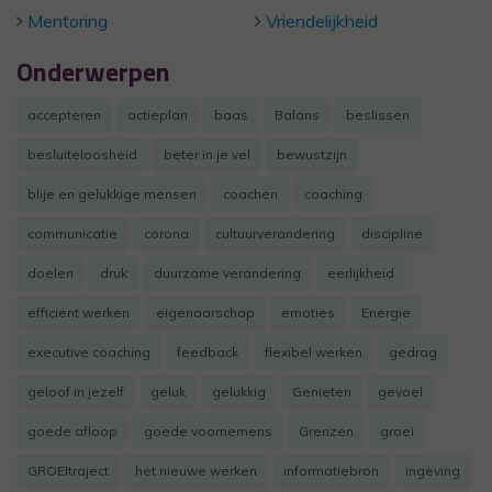
Mentoring
Vriendelijkheid
Onderwerpen
accepteren
actieplan
baas
Balans
beslissen
besluiteloosheid
beter in je vel
bewustzijn
blije en gelukkige mensen
coachen
coaching
communicatie
corona
cultuurverandering
discipline
doelen
druk
duurzame verandering
eerlijkheid
efficient werken
eigenaarschap
emoties
Energie
executive coaching
feedback
flexibel werken
gedrag
geloof in jezelf
geluk
gelukkig
Genieten
gevoel
goede afloop
goede voornemens
Grenzen
groei
GROEItraject
het nieuwe werken
informatiebron
ingeving