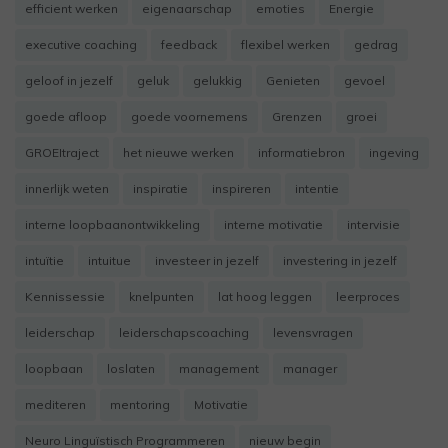
efficient werken
eigenaarschap
emoties
Energie
executive coaching
feedback
flexibel werken
gedrag
geloof in jezelf
geluk
gelukkig
Genieten
gevoel
goede afloop
goede voornemens
Grenzen
groei
GROEItraject
het nieuwe werken
informatiebron
ingeving
innerlijk weten
inspiratie
inspireren
intentie
interne loopbaanontwikkeling
interne motivatie
intervisie
intuïtie
intuitue
investeer in jezelf
investering in jezelf
Kennissessie
knelpunten
lat hoog leggen
leerproces
leiderschap
leiderschapscoaching
levensvragen
loopbaan
loslaten
management
manager
mediteren
mentoring
Motivatie
Neuro Linguïstisch Programmeren
nieuw begin