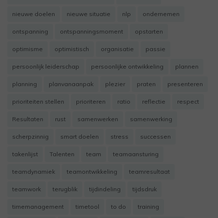
nieuwe doelen
nieuwe situatie
nlp
ondernemen
ontspanning
ontspanningsmoment
opstarten
optimisme
optimistisch
organisatie
passie
persoonlijk leiderschap
persoonlijke ontwikkeling
plannen
planning
planvanaanpak
plezier
praten
presenteren
prioriteiten stellen
prioriteren
ratio
reflectie
respect
Resultaten
rust
samenwerken
samenwerking
scherpzinnig
smart doelen
stress
successen
takenlijst
Talenten
team
teamaansturing
teamdynamiek
teamontwikkeling
teamresultaat
teamwork
terugblik
tijdindeling
tijdsdruk
timemanagement
timetool
to do
training