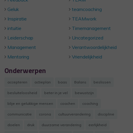
Geluk
teamcoaching
Inspiratie
TEAMwork
intuitie
Timemanagement
Leiderschap
Uncategorized
Management
Verantwoordelijkheid
Mentoring
Vriendelijkheid
Onderwerpen
accepteren
actieplan
baas
Balans
beslissen
besluiteloosheid
beter in je vel
bewustzijn
blije en gelukkige mensen
coachen
coaching
communicatie
corona
cultuurverandering
discipline
doelen
druk
duurzame verandering
eerlijkheid