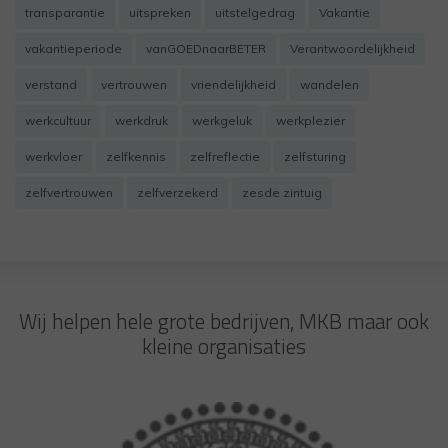
transparantie
uitspreken
uitstelgedrag
Vakantie
vakantieperiode
vanGOEDnaarBETER
Verantwoordelijkheid
verstand
vertrouwen
vriendelijkheid
wandelen
werkcultuur
werkdruk
werkgeluk
werkplezier
werkvloer
zelfkennis
zelfreflectie
zelfsturing
zelfvertrouwen
zelfverzekerd
zesde zintuig
Wij helpen hele grote bedrijven, MKB maar ook
kleine organisaties