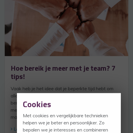
Hoe bereik je meer met je team? 7
tips!
Vaak heb je het idee dat je beperkte tijd hebt om
alles voor elkaar te krijgen wat je met je team wilt
Cookies
bereiken. Toch kun je met de beperkte middelen en
mensen die je hebt met een paar tips het beter
Met cookies en vergelijkbare technieken
maken!
helpen we je beter en persoonlijker. Zo
Lees verder
bepalen we je interesses en combineren