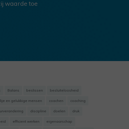
ij waarde toe
s
Balans
beslissen
besluiteloosheid
lije en gelukkige mensen
coachen
coaching
uurverandering
discipline
doelen
druk
heid
efficient werken
eigenaarschap