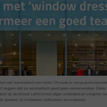
 het niet automatisch een team. Of maak je van je professionel
iet zeggen dat ze automatisch goed gaan samenwerken. Zeker a
eerst op de inhoud. Liefst in hun eigen onderdeel en vergeten 
 te spreken, te ontdekken, reflecteren en evalueren.