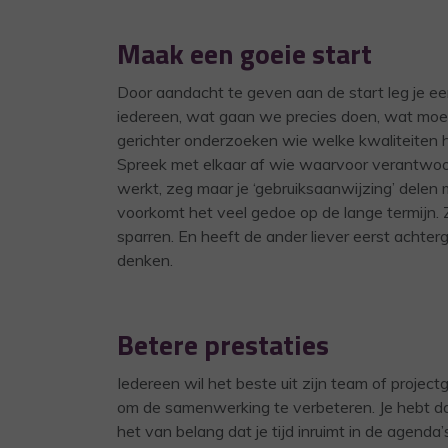
Maak een goeie start
Door aandacht te geven aan de start leg je een
iedereen, wat gaan we precies doen, wat moet
gerichter onderzoeken wie welke kwaliteiten he
Spreek met elkaar af wie waarvoor verantwoorde
werkt, zeg maar je ‘gebruiksaanwijzing’ delen 
voorkomt het veel gedoe op de lange termijn. Zo
sparren. En heeft de ander liever eerst achterg
denken.
Betere prestaties
Iedereen wil het beste uit zijn team of project
om de samenwerking te verbeteren. Je hebt da
het van belang dat je tijd inruimt in de agend