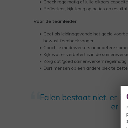
Check regelmatig of jullie elkaars capacit
Reflecteer, kijk terug op acties en result
Voor de teamleider
Geef als leidinggevende het goeie voorbe
bewust feedback vragen.
Coach je medewerkers naar betere samen
Kijk wat er verbetert is in de samenwerki
Zorg dat ‘goed samenwerken’ regelmatig 
Durf mensen op een andere plek te zetten 
Falen bestaat niet, er i
er is