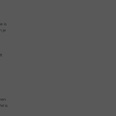
e is
n je
n
lt
nnen
el is