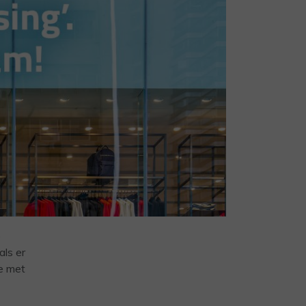
e
ls er
we met