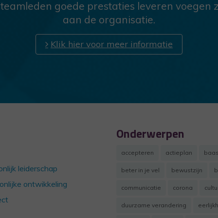
 teamleden goede prestaties leveren voegen z
aan de organisatie.
Klik hier voor meer informatie
Onderwerpen
accepteren
actieplan
baa
nlijk leiderschap
beter in je vel
bewustzijn
b
onlijke ontwikkeling
communicatie
corona
cult
ct
duurzame verandering
eerlijk