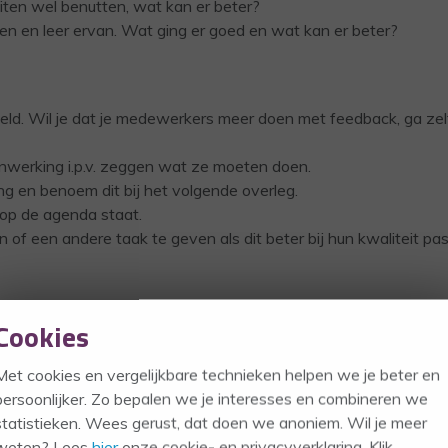
eiten wel benutten, wat kan er beter?
aten en leer ervan. Wat ging er goed en wat kan er beter?
eld. Wil je dat je medewerkers meer doen met feedback, ga zel
werking i.p.v. zeggen wat ze moeten doen.
ng en benoem dit bij het volgende overleg.
op de agenda staat.
of een andere taak te geven als dit beter bij hun kwaliteit pas
Cookies
s alleen feedback. Fouten bestaan nie
 alleen informatie.
Met cookies en vergelijkbare technieken helpen we je beter en
persoonlijker. Zo bepalen we je interesses en combineren we
statistieken. Wees gerust, dat doen we anoniem. Wil je meer
weten? Lees
hier
onze cookie- en privacyverklaring. Klik