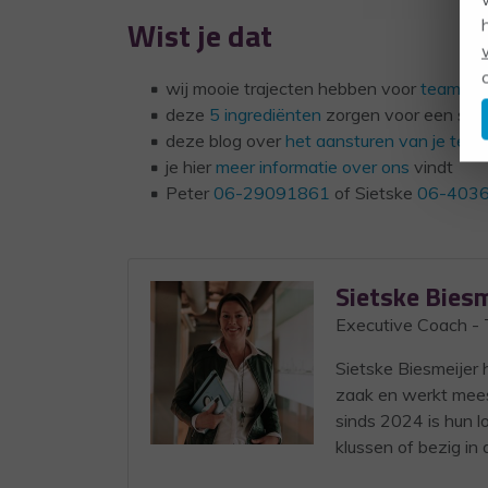
Wist je dat
wij mooie trajecten hebben voor
teamont
deze
5 ingrediënten
zorgen voor een suc
deze blog over
het aansturen van je tea
je hier
meer informatie over ons
vindt
Peter
06-29091861
of Sietske
06-403
Sietske Biesm
Executive Coach 
Sietske Biesmeijer
zaak en werkt meest
sinds 2024 is hun lo
klussen of bezig in