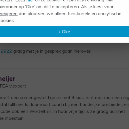
hieronder op ‘Oké’ om dit te accepteren. Als je kiest voor,
weigeren
dan plaatsen we alleen functionele en analytische
cookies.
wikkeling
cesvol team
Oké
m
vast ook interessant voor je is
69922
graag met je in gesprek gaan hierover.
eijer
- TEAMexpert
 heeft een samengesteld gezin met 4 kids, runt met man een ei
al fulltime. Is daarnaast coach bij een Landelijke aanbieder, e
catie ook een Worteltuin. In haar vrije tijd is ze graag aan het
 de moestuin.