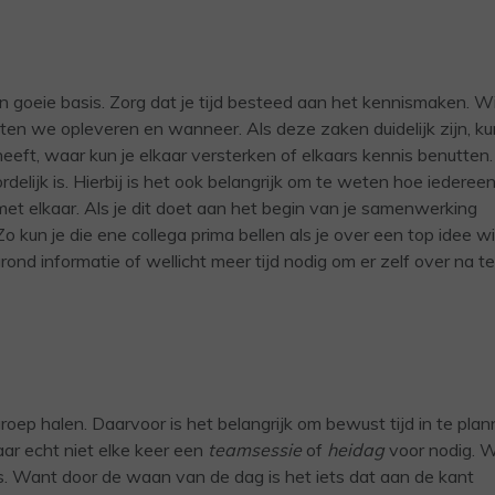
 goeie basis. Zorg dat je tijd besteed aan het kennismaken. Wi
en we opleveren en wanneer. Als deze zaken duidelijk zijn, ku
eft, waar kun je elkaar versterken of elkaars kennis benutten.
lijk is. Hierbij is het ook belangrijk om te weten hoe iederee
met elkaar. Als je dit doet aan het begin van je samenwerking
 kun je die ene collega prima bellen als je over een top idee wi
rond informatie of wellicht meer tijd nodig om er zelf over na te
groep halen. Daarvoor is het belangrijk om bewust tijd in te pla
ar echt niet elke keer een
teamsessie
of
heidag
voor nodig. W
a’s. Want door de waan van de dag is het iets dat aan de kant