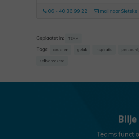
06 - 40 36 99 22
mail naar Sietske
Geplaatst in:
TEAM
Tags:
coachen
geluk
inspiratie
persoonli
zelfverzekerd
Blij
Teams function