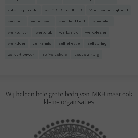
vakantieperiode
vanGOEDnaarBETER
Verantwoordelijkheid
verstand
vertrouwen
vriendelijkheid
wandelen
werkcultuur
werkdruk
werkgeluk
werkplezier
werkvloer
zelfkennis
zelfreflectie
zelfsturing
zelfvertrouwen
zelfverzekerd
zesde zintuig
Wij helpen hele grote bedrijven, MKB maar ook
kleine organisaties