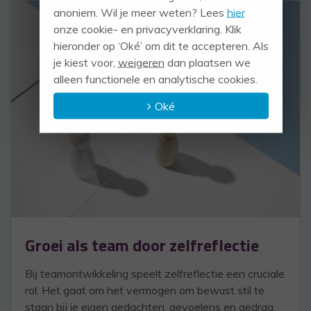
anoniem. Wil je meer weten? Lees
hier
onze cookie- en privacyverklaring. Klik
hieronder op ‘Oké’ om dit te accepteren. Als
je kiest voor,
weigeren
dan plaatsen we
alleen functionele en analytische cookies.
Oké
Groei als team door zelfreflectie
Bij teamontwikkeling speelt zelfreflectie een cruciale
rol. Het gaat om het vermogen om bewust stil te
staan bij je eigen gedachten, gevoelens en gedrag,