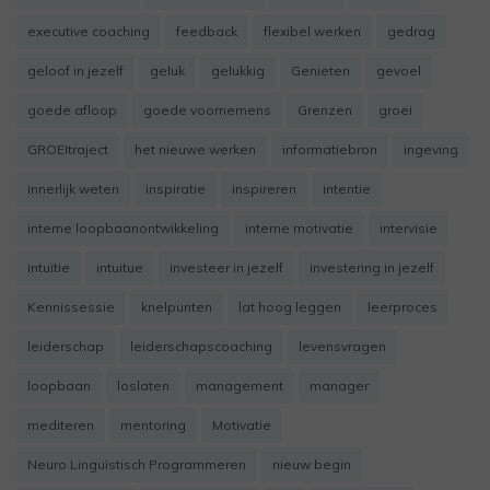
executive coaching
feedback
flexibel werken
gedrag
geloof in jezelf
geluk
gelukkig
Genieten
gevoel
goede afloop
goede voornemens
Grenzen
groei
GROEItraject
het nieuwe werken
informatiebron
ingeving
innerlijk weten
inspiratie
inspireren
intentie
interne loopbaanontwikkeling
interne motivatie
intervisie
intuïtie
intuitue
investeer in jezelf
investering in jezelf
Kennissessie
knelpunten
lat hoog leggen
leerproces
leiderschap
leiderschapscoaching
levensvragen
loopbaan
loslaten
management
manager
mediteren
mentoring
Motivatie
Neuro Linguïstisch Programmeren
nieuw begin