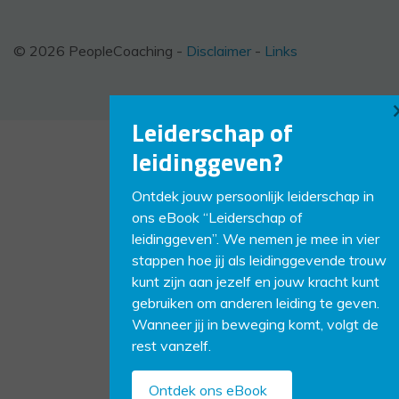
© 2026 PeopleCoaching -
Disclaimer
-
Links
Leiderschap of
leidinggeven?
Ontdek jouw persoonlijk leiderschap in
ons eBook “Leiderschap of
leidinggeven”. We nemen je mee in vier
stappen hoe jij als leidinggevende trouw
kunt zijn aan jezelf en jouw kracht kunt
gebruiken om anderen leiding te geven.
Wanneer jij in beweging komt, volgt de
rest vanzelf.
Ontdek ons eBook