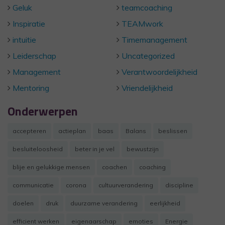
Geluk
teamcoaching
Inspiratie
TEAMwork
intuitie
Timemanagement
Leiderschap
Uncategorized
Management
Verantwoordelijkheid
Mentoring
Vriendelijkheid
Onderwerpen
accepteren
actieplan
baas
Balans
beslissen
besluiteloosheid
beter in je vel
bewustzijn
blije en gelukkige mensen
coachen
coaching
communicatie
corona
cultuurverandering
discipline
doelen
druk
duurzame verandering
eerlijkheid
efficient werken
eigenaarschap
emoties
Energie