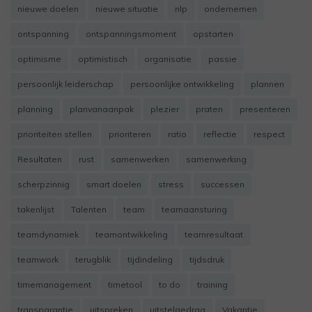
nieuwe doelen
nieuwe situatie
nlp
ondernemen
ontspanning
ontspanningsmoment
opstarten
optimisme
optimistisch
organisatie
passie
persoonlijk leiderschap
persoonlijke ontwikkeling
plannen
planning
planvanaanpak
plezier
praten
presenteren
prioriteiten stellen
prioriteren
ratio
reflectie
respect
Resultaten
rust
samenwerken
samenwerking
scherpzinnig
smart doelen
stress
successen
takenlijst
Talenten
team
teamaansturing
teamdynamiek
teamontwikkeling
teamresultaat
teamwork
terugblik
tijdindeling
tijdsdruk
timemanagement
timetool
to do
training
transparantie
uitspreken
uitstelgedrag
Vakantie