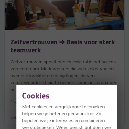
Zelfvertrouwen ➔ Basis voor sterk
teamwerk
Zelfvertrouwen speelt een cruciale rol in het succes
van een team. Medewerkers die zich zeker voelen
over hun kwaliteiten en bijdragen, durven
verantwoordelijkheid te nemen, communiceren open
en zoeken samen naar oplossingen.
Cookies
Lees verder
Met cookies en vergelijkbare technieken
helpen we je beter en persoonlijker. Zo
Geplaatst in:
TEAMwork
bepalen we je interesses en combineren
we statistieken. Wees gerust, dat doen we