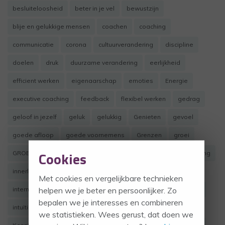
besluiteloosheid
beter in je vel
bewustzijn
blije en gelukkige mensen
coachen
coaching
communicatie
corona
cultuurverandering
discipline
doelen
druk
duurzame verandering
eerlijkheid
efficient werken
eigenaarschap
emoties
Energie
executive coaching
feedback
flexibel werken
gedrag
geloof in jezelf
geluk
gelukkig
Genieten
gevoel
goede afloop
goede voornemens
Grenzen
groei
Cookies
GROEItraject
het nieuwe werken
informatiebron
ingeving
innerlijk weten
inspiratie
inspireren
intentie
Met cookies en vergelijkbare technieken
helpen we je beter en persoonlijker. Zo
interne loopbaanontwikkeling
interne motivatie
intervisie
bepalen we je interesses en combineren
intuïtie
intuitue
investeer in jezelf
investering in jezelf
we statistieken. Wees gerust, dat doen we