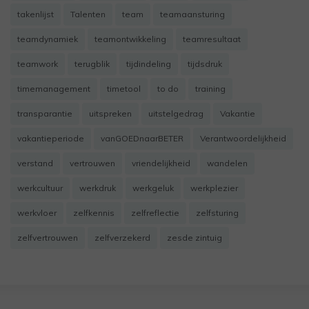
takenlijst
Talenten
team
teamaansturing
teamdynamiek
teamontwikkeling
teamresultaat
teamwork
terugblik
tijdindeling
tijdsdruk
timemanagement
timetool
to do
training
transparantie
uitspreken
uitstelgedrag
Vakantie
vakantieperiode
vanGOEDnaarBETER
Verantwoordelijkheid
verstand
vertrouwen
vriendelijkheid
wandelen
werkcultuur
werkdruk
werkgeluk
werkplezier
werkvloer
zelfkennis
zelfreflectie
zelfsturing
zelfvertrouwen
zelfverzekerd
zesde zintuig