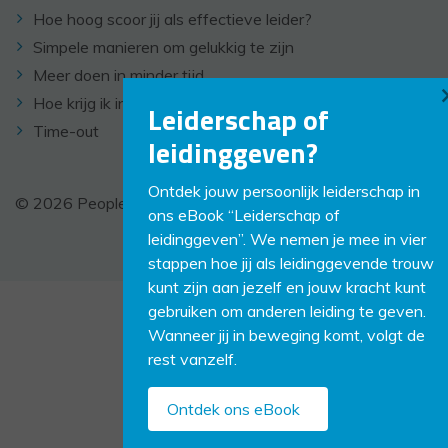
Hoe hoog scoor jij als effectieve leider?
Simpele manieren om gelukkig te zijn
Meer doen in minder tijd
Hoe krijg ik inspiratie
Leiderschap of
Time-out
leidinggeven?
Ontdek jouw persoonlijk leiderschap in
© 2026 PeopleCoaching -
Disclaimer
-
Links
ons eBook “Leiderschap of
leidinggeven”. We nemen je mee in vier
stappen hoe jij als leidinggevende trouw
kunt zijn aan jezelf en jouw kracht kunt
gebruiken om anderen leiding te geven.
Wanneer jij in beweging komt, volgt de
rest vanzelf.
Ontdek ons eBook