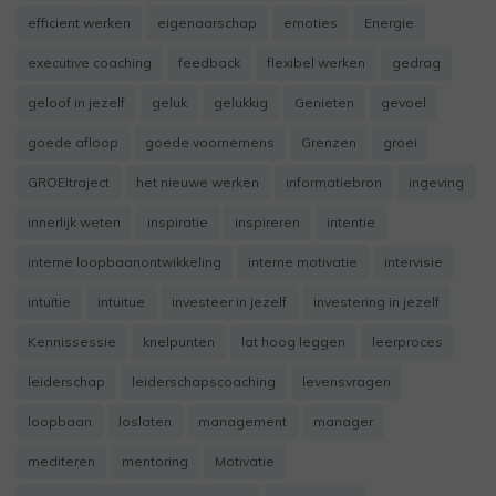
efficient werken
eigenaarschap
emoties
Energie
executive coaching
feedback
flexibel werken
gedrag
geloof in jezelf
geluk
gelukkig
Genieten
gevoel
goede afloop
goede voornemens
Grenzen
groei
GROEItraject
het nieuwe werken
informatiebron
ingeving
innerlijk weten
inspiratie
inspireren
intentie
interne loopbaanontwikkeling
interne motivatie
intervisie
intuïtie
intuitue
investeer in jezelf
investering in jezelf
Kennissessie
knelpunten
lat hoog leggen
leerproces
leiderschap
leiderschapscoaching
levensvragen
loopbaan
loslaten
management
manager
mediteren
mentoring
Motivatie