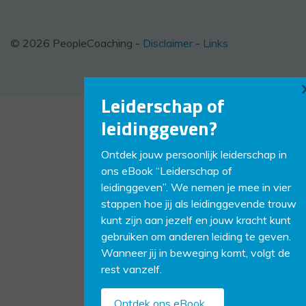
© 2026 PeopleCoaching -
Disclaimer
-
Links
Leiderschap of
leidinggeven?
Ontdek jouw persoonlijk leiderschap in
ons eBook “Leiderschap of
leidinggeven”. We nemen je mee in vier
stappen hoe jij als leidinggevende trouw
kunt zijn aan jezelf en jouw kracht kunt
gebruiken om anderen leiding te geven.
Wanneer jij in beweging komt, volgt de
rest vanzelf.
Ontdek ons eBook