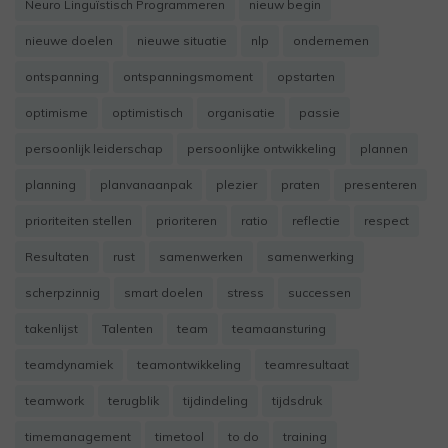
Neuro Linguïstisch Programmeren
nieuw begin
nieuwe doelen
nieuwe situatie
nlp
ondernemen
ontspanning
ontspanningsmoment
opstarten
optimisme
optimistisch
organisatie
passie
persoonlijk leiderschap
persoonlijke ontwikkeling
plannen
planning
planvanaanpak
plezier
praten
presenteren
prioriteiten stellen
prioriteren
ratio
reflectie
respect
Resultaten
rust
samenwerken
samenwerking
scherpzinnig
smart doelen
stress
successen
takenlijst
Talenten
team
teamaansturing
teamdynamiek
teamontwikkeling
teamresultaat
teamwork
terugblik
tijdindeling
tijdsdruk
timemanagement
timetool
to do
training