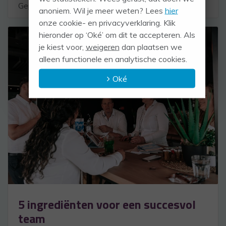
Geplaatst in:
TEAM
anoniem. Wil je meer weten? Lees
hier
onze cookie- en privacyverklaring. Klik
hieronder op ‘Oké’ om dit te accepteren. Als
je kiest voor,
weigeren
dan plaatsen we
alleen functionele en analytische cookies.
Oké
5 ingrediënten voor een succesvol
team