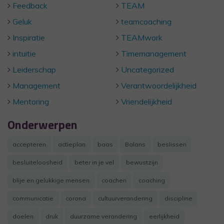
Feedback
TEAM
Geluk
teamcoaching
Inspiratie
TEAMwork
intuitie
Timemanagement
Leiderschap
Uncategorized
Management
Verantwoordelijkheid
Mentoring
Vriendelijkheid
Onderwerpen
accepteren
actieplan
baas
Balans
beslissen
besluiteloosheid
beter in je vel
bewustzijn
blije en gelukkige mensen
coachen
coaching
communicatie
corona
cultuurverandering
discipline
doelen
druk
duurzame verandering
eerlijkheid