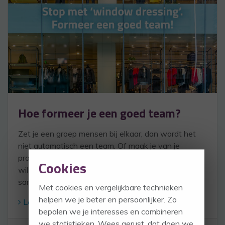
Hoe formeer je een goed team?
Zet je een groep mensen bij elkaar, dan wordt het
niet automatisch een team. Of maak je van je
professionele medewerkers een projectgroep, dan
Cookies
wil dat niet zeggen dat ze automatisch goed gaan
samenwerken.
Met cookies en vergelijkbare technieken
helpen we je beter en persoonlijker. Zo
Lees verder
bepalen we je interesses en combineren
we statistieken. Wees gerust, dat doen we