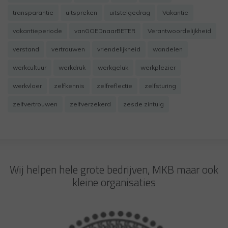
transparantie
uitspreken
uitstelgedrag
Vakantie
vakantieperiode
vanGOEDnaarBETER
Verantwoordelijkheid
verstand
vertrouwen
vriendelijkheid
wandelen
werkcultuur
werkdruk
werkgeluk
werkplezier
werkvloer
zelfkennis
zelfreflectie
zelfsturing
zelfvertrouwen
zelfverzekerd
zesde zintuig
Wij helpen hele grote bedrijven, MKB maar ook
kleine organisaties