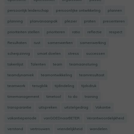
persoonlijk leiderschap
persoonlijke ontwikkeling
plannen
planning
planvanaanpak
plezier
praten
presenteren
prioriteiten stellen
prioriteren
ratio
reflectie
respect
Resultaten
rust
samenwerken
samenwerking
scherpzinnig
smart doelen
stress
successen
takenlijst
Talenten
team
teamaansturing
teamdynamiek
teamontwikkeling
teamresultaat
teamwork
terugblik
tijdindeling
tijdsdruk
timemanagement
timetool
to do
training
transparantie
uitspreken
uitstelgedrag
Vakantie
vakantieperiode
vanGOEDnaarBETER
Verantwoordelijkheid
verstand
vertrouwen
vriendelijkheid
wandelen