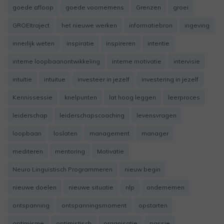
goede afloop
goede voornemens
Grenzen
groei
GROEItraject
het nieuwe werken
informatiebron
ingeving
innerlijk weten
inspiratie
inspireren
intentie
interne loopbaanontwikkeling
interne motivatie
intervisie
intuïtie
intuitue
investeer in jezelf
investering in jezelf
Kennissessie
knelpunten
lat hoog leggen
leerproces
leiderschap
leiderschapscoaching
levensvragen
loopbaan
loslaten
management
manager
mediteren
mentoring
Motivatie
Neuro Linguïstisch Programmeren
nieuw begin
nieuwe doelen
nieuwe situatie
nlp
ondernemen
ontspanning
ontspanningsmoment
opstarten
optimisme
optimistisch
organisatie
passie