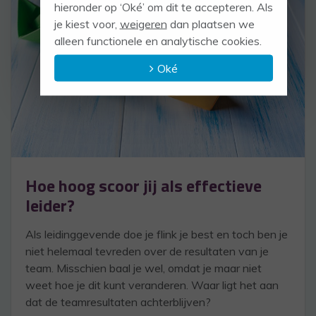
hieronder op ‘Oké’ om dit te accepteren. Als
je kiest voor,
weigeren
dan plaatsen we
alleen functionele en analytische cookies.
Oké
Hoe hoog scoor jij als effectieve
leider?
Als leidinggevende doe je flink je best en toch ben je
niet helemaal tevreden over de resultaten van je
team. Misschien baal je wel, omdat je maar niet
weet hoe je dit kunt veranderen. Waar ligt het aan
dat de teamresultaten achterblijven?