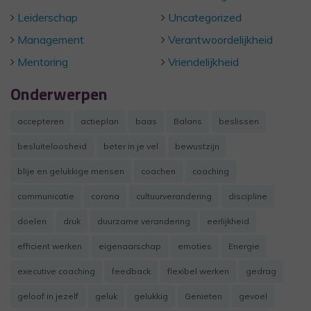
Leiderschap
Uncategorized
Management
Verantwoordelijkheid
Mentoring
Vriendelijkheid
Onderwerpen
accepteren
actieplan
baas
Balans
beslissen
besluiteloosheid
beter in je vel
bewustzijn
blije en gelukkige mensen
coachen
coaching
communicatie
corona
cultuurverandering
discipline
doelen
druk
duurzame verandering
eerlijkheid
efficient werken
eigenaarschap
emoties
Energie
executive coaching
feedback
flexibel werken
gedrag
geloof in jezelf
geluk
gelukkig
Genieten
gevoel