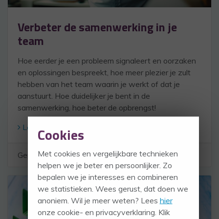
Verbeter de samenwerking in je
team
Hoe eerder je een probleem signaleert en oorzaken
en oplossingen bespreekt, hoe meer plezier je zult
hebben van het team waarin je werkt of dat je
aanstuurt. Hoe duidelijker je bent in de
samenwerking, hoe beter de opbrengst!
Lees verder
Cookies
Met cookies en vergelijkbare technieken
Geplaatst in:
Samenwerken
helpen we je beter en persoonlijker. Zo
bepalen we je interesses en combineren
we statistieken. Wees gerust, dat doen we
anoniem. Wil je meer weten? Lees
hier
onze cookie- en privacyverklaring. Klik