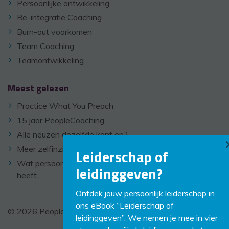
Persoonlijke ontwikkeling
Re-integratie Coaching
Burn-out voorkomen
Team Coaching
Teamontwikkeling
Meest gelezen
Practice What You Preach
15 jaar PeopleCoaching
Alle neuzen dezelfde kant op?
Meer zelfinzicht
Leiderschap of
Wat persoonlijke ontwikkeling met geluk te maken
leidinggeven?
heeft…
Ontdek jouw persoonlijk leiderschap in
ons eBook “Leiderschap of
© 2026 PeopleCoaching -
Disclaimer
-
Links
leidinggeven”. We nemen je mee in vier