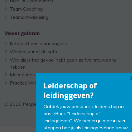
Burn-out voorkomen
Team Coaching
Teamontwikkeling
Meest gelezen
Ik kom uit een mannengezin
Werken vanaf de sofa
Wat als je het gevoel hebt geen zelfvertrouwen te
hebben
Meer doen in minder tijd
Leiderschap of
Practice What You Preach
leidinggeven?
© 2026 PeopleCoaching -
Disclaimer
-
Links
Ontdek jouw persoonlijk leiderschap in
ons eBook “Leiderschap of
leidinggeven”. We nemen je mee in vier
stappen hoe jij als leidinggevende trouw