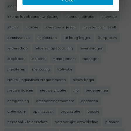
innerlijk weten
inspiratie
inspireren
intentie
interne loopbaanontwikkeling
interne motivatie
intervisie
intuïtie
intuitue
investeer in jezelf
investering in jezelf
Kennissessie
knelpunten
lat hoog leggen
leerproces
leiderschap
leiderschapscoaching
levensvragen
loopbaan
loslaten
management
manager
mediteren
mentoring
Motivatie
Neuro Linguïstisch Programmeren
nieuw begin
nieuwe doelen
nieuwe situatie
nlp
ondernemen
ontspanning
ontspanningsmoment
opstarten
optimisme
optimistisch
organisatie
passie
persoonlijk leiderschap
persoonlijke ontwikkeling
plannen