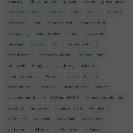
planning
planvanaanpak
plezier
praten
presenteren
prioriteiten stellen
prioriteren
ratio
reflectie
respect
Resultaten
rust
samenwerken
samenwerking
scherpzinnig
smart doelen
stress
successen
takenlijst
Talenten
team
teamaansturing
teamdynamiek
teamontwikkeling
teamresultaat
teamwork
terugblik
tijdindeling
tijdsdruk
timemanagement
timetool
to do
training
transparantie
uitspreken
uitstelgedrag
Vakantie
vakantieperiode
vanGOEDnaarBETER
Verantwoordelijkheid
verstand
vertrouwen
vriendelijkheid
wandelen
werkcultuur
werkdruk
werkgeluk
werkplezier
werkvloer
zelfkennis
zelfreflectie
zelfsturing