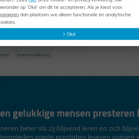
hieronder op ‘Oké’ om dit te accepteren. Als je kiest voor,
weigeren
dan plaatsen we alleen functionele en analytische
cookies.
Oké
hap
TEAM
teamcoaching
TEAMwork
team
teamontwikkeling
e en gelukkige mensen presteren 
eren beter als zij blijvend leren en zich blijv
 teamleden goede prestaties leveren voegen z