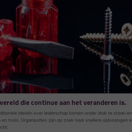
ereld die continue aan het veranderen is.
itionele ideeën over leiderschap komen onder druk te staan en
en tools. Organisaties zijn op zoek naar snellere oplossingen 
cht.