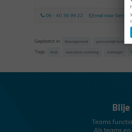
06 - 40 36 99 22
mail naar Sietske
Geplaatst in:
Management
persoonlijk leidersc
Tags:
druk
executive coaching
manager
Blij
Teams function
Als teams en