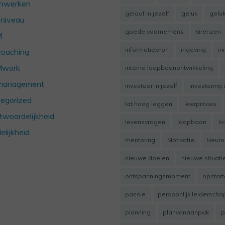
nwerken
geloof in jezelf
geluk
geluk
sniveau
goede voornemens
Grenzen
M
informatiebron
ingeving
in
oaching
work
interne loopbaanontwikkeling
management
investeer in jezelf
investering i
egorized
lat hoog leggen
leerproces
twoordelijkheid
levensvragen
loopbaan
lo
elijkheid
mentoring
Motivatie
Neuro
nieuwe doelen
nieuwe situati
ontspanningsmoment
opstar
passie
persoonlijk leiderscha
planning
planvanaanpak
p