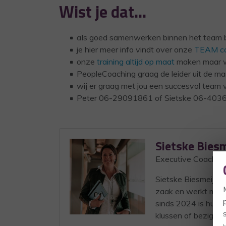
Wist je dat…
aIs goed samenwerken binnen het team bij 
je hier meer info vindt over onze
TEAM co
onze
training altijd op maat
maken maar we
PeopleCoaching graag de leider uit de ma
wij er graag met jou een succesvol team
Peter 06-29091861 of Sietske 06-403699
Sietske Biesm
Executive Coach 
Sietske Biesmeijer
zaak en werkt meest
sinds 2024 is hun lo
klussen of bezig in