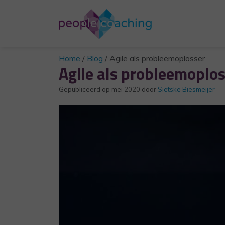
Home
/
Blog
/
Agile als probleemoplosser
Agile als probleemoplo
Gepubliceerd op
mei 2020
door
Sietske Biesmeijer