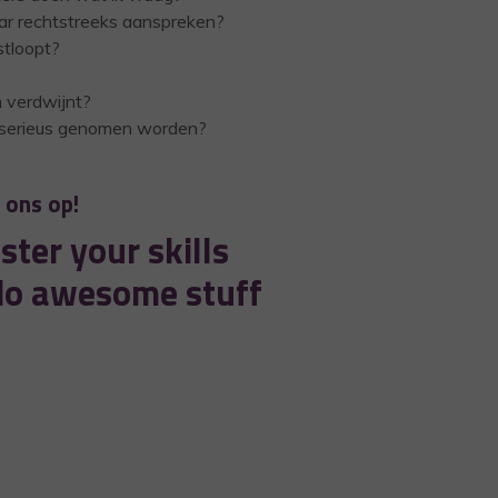
aar rechtstreeks aanspreken?
tloopt?
m verdwijnt?
n serieus genomen worden?
 ons op!
ter your skills
do awesome stuff