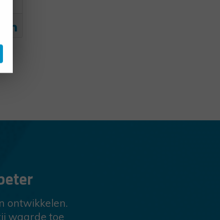
beter
en ontwikkelen.
ij waarde toe