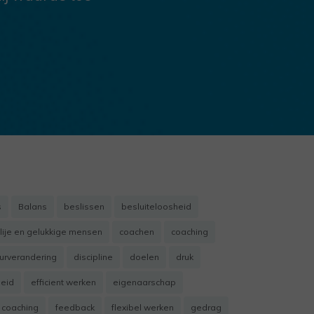
s
Balans
beslissen
besluiteloosheid
lije en gelukkige mensen
coachen
coaching
uurverandering
discipline
doelen
druk
heid
efficient werken
eigenaarschap
 coaching
feedback
flexibel werken
gedrag