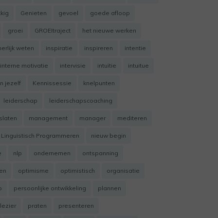
kig
Genieten
gevoel
goede afloop
groei
GROEItraject
het nieuwe werken
nerlijk weten
inspiratie
inspireren
intentie
interne motivatie
intervisie
intuïtie
intuitue
n jezelf
Kennissessie
knelpunten
leiderschap
leiderschapscoaching
slaten
management
manager
mediteren
 Linguïstisch Programmeren
nieuw begin
e
nlp
ondernemen
ontspanning
ten
optimisme
optimistisch
organisatie
p
persoonlijke ontwikkeling
plannen
lezier
praten
presenteren