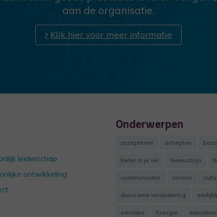
aan de organisatie.
Klik hier voor meer informatie
Onderwerpen
accepteren
actieplan
baa
nlijk leiderschap
beter in je vel
bewustzijn
b
onlijke ontwikkeling
communicatie
corona
cult
ct
duurzame verandering
eerlijk
emoties
Energie
executive