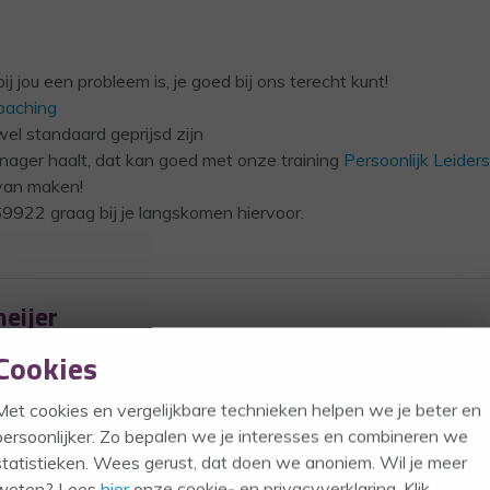
jou een probleem is, je goed bij ons terecht kunt!
aching
l standaard geprijsd zijn
nager haalt, dat kan goed met onze training
Persoonlijk Leider
 van maken!
22 graag bij je langskomen hiervoor.
eijer
- TEAMexpert
Cookies
 heeft een samengesteld gezin met 4 kids, runt met man een ei
Met cookies en vergelijkbare technieken helpen we je beter en
al fulltime. Is daarnaast coach bij een Landelijke aanbieder, e
persoonlijker. Zo bepalen we je interesses en combineren we
catie ook een Worteltuin. In haar vrije tijd is ze graag aan het
statistieken. Wees gerust, dat doen we anoniem. Wil je meer
 de moestuin.
weten? Lees
hier
onze cookie- en privacyverklaring. Klik