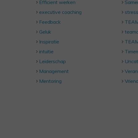
Efficient werken
Same
executive coaching
stres
Feedback
TEA
Geluk
teamc
Inspiratie
TEAM
intuitie
Time
Leiderschap
Uncat
Management
Veran
Mentoring
Vriend