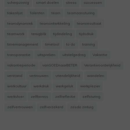
scherpzinnig
smart doelen
stress
successen
takenlijst
Talenten
team
teamaansturing
teamdynamiek
teamontwikkeling
teamresultaat
teamwork
terugblik
tijdindeling
tijdsdruk
timemanagement
timetool
to do
training
transparantie
uitspreken
uitstelgedrag
Vakantie
vakantieperiode
vanGOEDnaarBETER
Verantwoordelijkheid
verstand
vertrouwen
vriendelijkheid
wandelen
werkcultuur
werkdruk
werkgeluk
werkplezier
werkvloer
zelfkennis
zelfreflectie
zelfsturing
zelfvertrouwen
zelfverzekerd
zesde zintuig