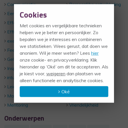
Communicatie
Persoonlijke ontwikkeling
Cookies
Eerlijkheid
Respect
Effectief communiceren
Rust
Met cookies en vergelijkbare technieken
Efficient werken
Samenwerken
helpen we je beter en persoonlijker. Zo
bepalen we je interesses en combineren
executive coaching
stressniveau
we statistieken. Wees gerust, dat doen we
Feedback
TEAM
anoniem. Wil je meer weten? Lees
hier
Geluk
teamcoaching
onze cookie- en privacyverklaring. Klik
hieronder op ‘Oké’ om dit te accepteren. Als
Inspiratie
TEAMwork
je kiest voor,
weigeren
dan plaatsen we
intuitie
Timemanagement
alleen functionele en analytische cookies.
Leiderschap
Uncategorized
Oké
Management
Verantwoordelijkheid
Mentoring
Vriendelijkheid
Onderwerpen