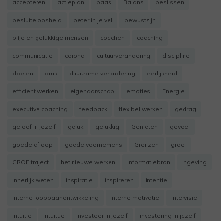
accepteren
actieplan
baas
Balans
beslissen
besluiteloosheid
beter in je vel
bewustzijn
blije en gelukkige mensen
coachen
coaching
communicatie
corona
cultuurverandering
discipline
doelen
druk
duurzame verandering
eerlijkheid
efficient werken
eigenaarschap
emoties
Energie
executive coaching
feedback
flexibel werken
gedrag
geloof in jezelf
geluk
gelukkig
Genieten
gevoel
goede afloop
goede voornemens
Grenzen
groei
GROEItraject
het nieuwe werken
informatiebron
ingeving
innerlijk weten
inspiratie
inspireren
intentie
interne loopbaanontwikkeling
interne motivatie
intervisie
intuïtie
intuitue
investeer in jezelf
investering in jezelf