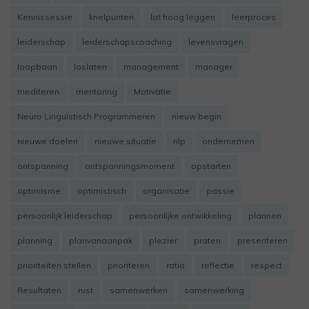
Kennissessie
knelpunten
lat hoog leggen
leerproces
leiderschap
leiderschapscoaching
levensvragen
loopbaan
loslaten
management
manager
mediteren
mentoring
Motivatie
Neuro Linguïstisch Programmeren
nieuw begin
nieuwe doelen
nieuwe situatie
nlp
ondernemen
ontspanning
ontspanningsmoment
opstarten
optimisme
optimistisch
organisatie
passie
persoonlijk leiderschap
persoonlijke ontwikkeling
plannen
planning
planvanaanpak
plezier
praten
presenteren
prioriteiten stellen
prioriteren
ratio
reflectie
respect
Resultaten
rust
samenwerken
samenwerking