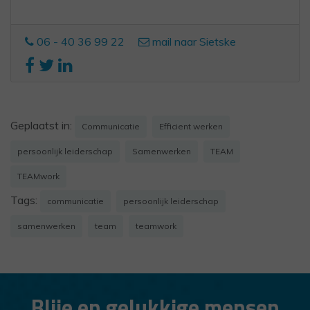
06 - 40 36 99 22
mail naar Sietske
Geplaatst in:
Communicatie
Efficient werken
persoonlijk leiderschap
Samenwerken
TEAM
TEAMwork
Tags:
communicatie
persoonlijk leiderschap
samenwerken
team
teamwork
Blije en gelukkige mensen