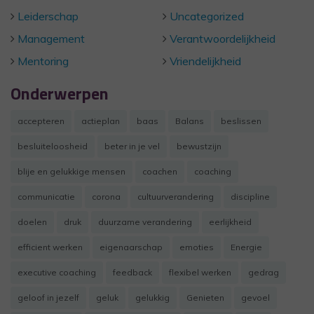
Leiderschap
Uncategorized
Management
Verantwoordelijkheid
Mentoring
Vriendelijkheid
Onderwerpen
accepteren
actieplan
baas
Balans
beslissen
besluiteloosheid
beter in je vel
bewustzijn
blije en gelukkige mensen
coachen
coaching
communicatie
corona
cultuurverandering
discipline
doelen
druk
duurzame verandering
eerlijkheid
efficient werken
eigenaarschap
emoties
Energie
executive coaching
feedback
flexibel werken
gedrag
geloof in jezelf
geluk
gelukkig
Genieten
gevoel