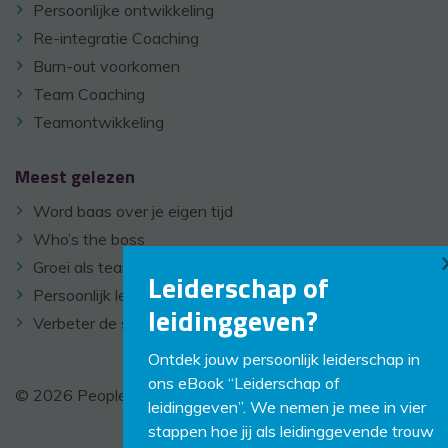
Persoonlijke ontwikkeling
Re-integratie Coaching
Burn-out voorkomen
Team Coaching
Teamontwikkeling
Meest gelezen
Word baas over je eigen tijd
Who’s the boss
Groei als team door zelfreflectie
Leiderschap of
Persoonlijk leiderschap
leidinggeven?
Verbeter de samenwerking in je team
Ontdek jouw persoonlijk leiderschap in
ons eBook “Leiderschap of
© 2026 PeopleCoaching -
Disclaimer
-
Links
leidinggeven”. We nemen je mee in vier
stappen hoe jij als leidinggevende trouw