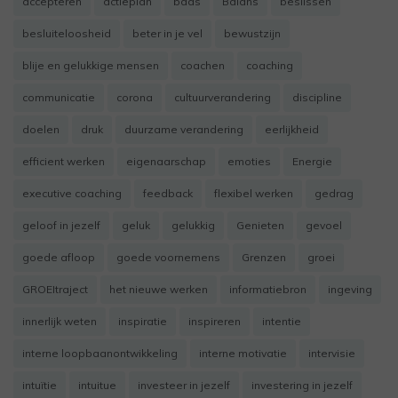
accepteren
actieplan
baas
Balans
beslissen
besluiteloosheid
beter in je vel
bewustzijn
blije en gelukkige mensen
coachen
coaching
communicatie
corona
cultuurverandering
discipline
doelen
druk
duurzame verandering
eerlijkheid
efficient werken
eigenaarschap
emoties
Energie
executive coaching
feedback
flexibel werken
gedrag
geloof in jezelf
geluk
gelukkig
Genieten
gevoel
goede afloop
goede voornemens
Grenzen
groei
GROEItraject
het nieuwe werken
informatiebron
ingeving
innerlijk weten
inspiratie
inspireren
intentie
interne loopbaanontwikkeling
interne motivatie
intervisie
intuïtie
intuitue
investeer in jezelf
investering in jezelf