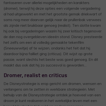
fantaseren over allerlei mogelijkheden en karakters
(dromer), terwijl hij deze opties een volgende vergadering
al had uitgewerkt en met het grootste gemak driekwart of
soms nog meer daarvan gelijk naar de prullenbak verwees
als zijnde niet bruikbaar genoeg (realist). Ten slotte kwam
hij ook bij vergaderingen waarin hij zeer kritisch tegenover
de dan nog overgebleven ideeën stond. Disney presteerde
het zelfs om een al volledig gemaakte tekenfilm
(Sneeuwwitje) af te wijzen, ondanks het feit dat hij
daardoor bijna failliet ging (criticus). Dit wijst op grote
passie, want slechts het beste was goed genoeg. En dit
maakt dus ook dat hij zo succesvol is geworden…
Dromer, realist en criticus
De Disneystrategie is erop gericht om dromen, wensen en
verlangens om te zetten in werkbare strategieën. Met
behulp van de Disneystrategie ontdek je hoeveel van een
droom je kunt realiseren in het werkelijke leven met een