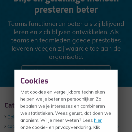
presteren beter
Teams functioneren beter als zij blijvend
leren en zich blijven ontwikkelen. Als
teams en teamleden goede prestaties
leveren voegen zij waarde toe aan de
organisatie.
Klik hier voor meer informatie
Cookies
Met cookies en vergelijkbare technieken
helpen we je beter en persoonlijker. Zo
Categorieën
bepalen we je interesses en combineren
we statistieken. Wees gerust, dat doen we
Balans
NLP
anoniem. Wil je meer weten? Lees
hier
coachen
persoonlijk leiderschap
onze cookie- en privacyverklaring. Klik