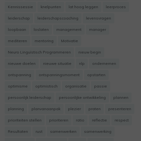
Kennissessie
knelpunten
lat hoog leggen
leerproces
leiderschap
leiderschapscoaching
levensvragen
loopbaan
loslaten
management
manager
mediteren
mentoring
Motivatie
Neuro Linguïstisch Programmeren
nieuw begin
nieuwe doelen
nieuwe situatie
nlp
ondernemen
ontspanning
ontspanningsmoment
opstarten
optimisme
optimistisch
organisatie
passie
persoonlijk leiderschap
persoonlijke ontwikkeling
plannen
planning
planvanaanpak
plezier
praten
presenteren
prioriteiten stellen
prioriteren
ratio
reflectie
respect
Resultaten
rust
samenwerken
samenwerking