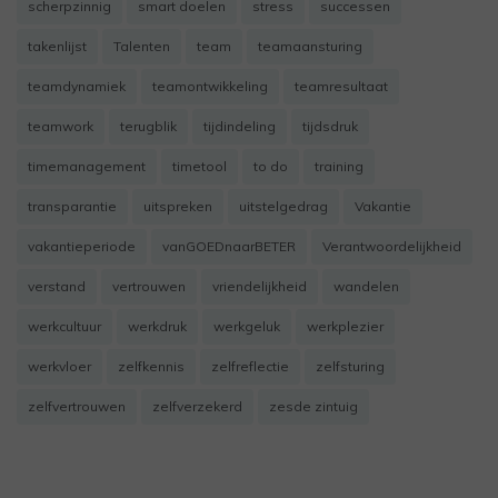
scherpzinnig
smart doelen
stress
successen
takenlijst
Talenten
team
teamaansturing
teamdynamiek
teamontwikkeling
teamresultaat
teamwork
terugblik
tijdindeling
tijdsdruk
timemanagement
timetool
to do
training
transparantie
uitspreken
uitstelgedrag
Vakantie
vakantieperiode
vanGOEDnaarBETER
Verantwoordelijkheid
verstand
vertrouwen
vriendelijkheid
wandelen
werkcultuur
werkdruk
werkgeluk
werkplezier
werkvloer
zelfkennis
zelfreflectie
zelfsturing
zelfvertrouwen
zelfverzekerd
zesde zintuig