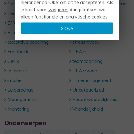
hieronder op ‘Oké’ om dit te accepteren. Als
Communicatie
Persoonlijke ontwikkeling
je kiest voor,
weigeren
dan plaatsen we
Eerlijkheid
Respect
alleen functionele en analytische cookies.
Effectief communiceren
Rust
Oké
Efficient werken
Samenwerken
executive coaching
stressniveau
Feedback
TEAM
Geluk
teamcoaching
Inspiratie
TEAMwork
intuitie
Timemanagement
Leiderschap
Uncategorized
Management
Verantwoordelijkheid
Mentoring
Vriendelijkheid
Onderwerpen