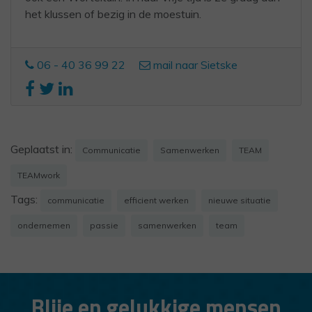
het klussen of bezig in de moestuin.
06 - 40 36 99 22
mail naar Sietske
Geplaatst in:
Communicatie
Samenwerken
TEAM
TEAMwork
Tags:
communicatie
efficient werken
nieuwe situatie
ondernemen
passie
samenwerken
team
Blije en gelukkige mensen