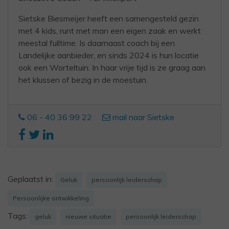
Sietske Biesmeijer heeft een samengesteld gezin
met 4 kids, runt met man een eigen zaak en werkt
meestal fulltime. Is daarnaast coach bij een
Landelijke aanbieder, en sinds 2024 is hun locatie
ook een Worteltuin. In haar vrije tijd is ze graag aan
het klussen of bezig in de moestuin.
06 - 40 36 99 22
mail naar Sietske
Geplaatst in:
Geluk
persoonlijk leiderschap
Persoonlijke ontwikkeling
Tags:
geluk
nieuwe situatie
persoonlijk leiderschap