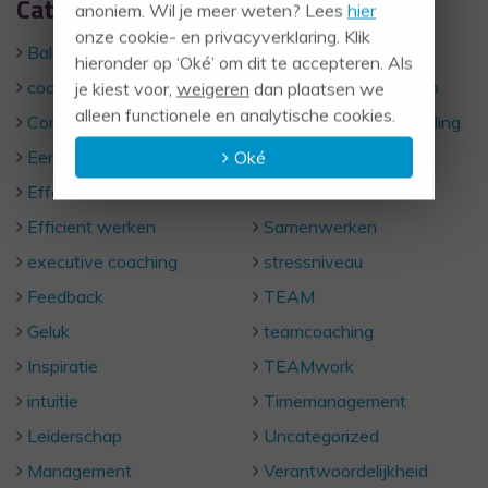
Categorieën
anoniem. Wil je meer weten? Lees
hier
onze cookie- en privacyverklaring. Klik
Balans
NLP
hieronder op ‘Oké’ om dit te accepteren. Als
coachen
persoonlijk leiderschap
je kiest voor,
weigeren
dan plaatsen we
alleen functionele en analytische cookies.
Communicatie
Persoonlijke ontwikkeling
Eerlijkheid
Respect
Oké
Effectief communiceren
Rust
Efficient werken
Samenwerken
executive coaching
stressniveau
Feedback
TEAM
Geluk
teamcoaching
Inspiratie
TEAMwork
intuitie
Timemanagement
Leiderschap
Uncategorized
Management
Verantwoordelijkheid