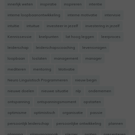
innerlijk weten
inspiratie
inspireren
intentie
interne loopbaanontwikkeling
interne motivatie
intervisie
intuïtie
intuitue
investeer in jezelf
investering in jezelf
Kennissessie
knelpunten
lat hoog leggen
leerproces
leiderschap
leiderschapscoaching
levensvragen
loopbaan
loslaten
management
manager
mediteren
mentoring
Motivatie
Neuro Linguïstisch Programmeren
nieuw begin
nieuwe doelen
nieuwe situatie
nlp
ondernemen
ontspanning
ontspanningsmoment
opstarten
optimisme
optimistisch
organisatie
passie
persoonlijk leiderschap
persoonlijke ontwikkeling
plannen
planning
planvanaanpak
plezier
praten
presenteren