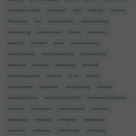
prioriteiten stellen
prioriteren
ratio
reflectie
respect
Resultaten
rust
samenwerken
samenwerking
scherpzinnig
smart doelen
stress
successen
takenlijst
Talenten
team
teamaansturing
teamdynamiek
teamontwikkeling
teamresultaat
teamwork
terugblik
tijdindeling
tijdsdruk
timemanagement
timetool
to do
training
transparantie
uitspreken
uitstelgedrag
Vakantie
vakantieperiode
vanGOEDnaarBETER
Verantwoordelijkheid
verstand
vertrouwen
vriendelijkheid
wandelen
werkcultuur
werkdruk
werkgeluk
werkplezier
werkvloer
zelfkennis
zelfreflectie
zelfsturing