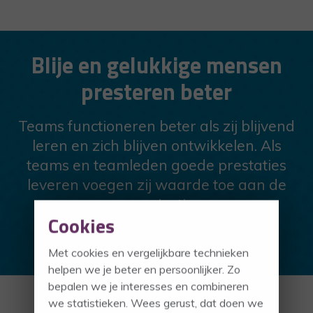
Blije en gelukkige mensen
presteren beter
Teams functioneren beter als zij blijvend
leren en zich blijven ontwikkelen. Als
teams en teamleden goede prestaties
leveren voegen zij waarde toe aan de
organisatie.
Cookies
Klik hier voor meer informatie
Met cookies en vergelijkbare technieken
helpen we je beter en persoonlijker. Zo
bepalen we je interesses en combineren
we statistieken. Wees gerust, dat doen we