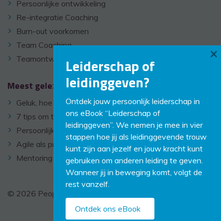
Persoonlijke ontwikkeling
Re-integratie Coaching
Burn-out voorkomen
Team Coaching
×
Teamontwikkeling
Leiderschap of
leidinggeven?
Meest gelezen
Ontdek jouw persoonlijk leiderschap in
Geluk, hoe cliché ook, zit hem vaak in de kleine dingen
ons eBook “Leiderschap of
7 tips om te denken als een positivo
leidinggeven”. We nemen je mee in vier
Persoonlijk Leiderschap ontwikkelen
stappen hoe jij als leidinggevende trouw
Agile als probleemoplosser
kunt zijn aan jezelf en jouw kracht kunt
Mentoring op de werkvloer
gebruiken om anderen leiding te geven.
Wanneer jij in beweging komt, volgt de
rest vanzelf.
© 2026 PeopleCoaching -
Disclaimer
-
Links
Ontdek ons eBook