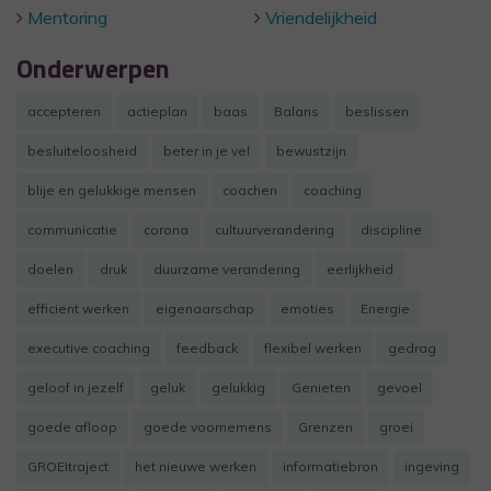
Mentoring
Vriendelijkheid
Onderwerpen
accepteren
actieplan
baas
Balans
beslissen
besluiteloosheid
beter in je vel
bewustzijn
blije en gelukkige mensen
coachen
coaching
communicatie
corona
cultuurverandering
discipline
doelen
druk
duurzame verandering
eerlijkheid
efficient werken
eigenaarschap
emoties
Energie
executive coaching
feedback
flexibel werken
gedrag
geloof in jezelf
geluk
gelukkig
Genieten
gevoel
goede afloop
goede voornemens
Grenzen
groei
GROEItraject
het nieuwe werken
informatiebron
ingeving