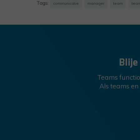
Tags:
communicatie
manager
team
team
Blij
Teams function
Als teams en