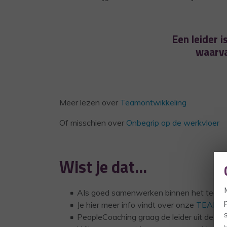
Een leider 
waarva
Meer lezen over
Teamontwikkeling
Of misschien over
Onbegrip op de werkvloer
Wist je dat…
AIs goed samenwerken binnen het team bij 
Je hier meer info vindt over onze
TEAMtra
PeopleCoaching graag de leider uit de ma