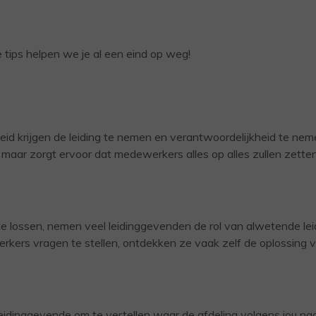
 tips helpen we je al een eind op weg!
eid krijgen de leiding te nemen en verantwoordelijkheid te ne
l, maar zorgt ervoor dat medewerkers alles op alles zullen zett
e lossen, nemen veel leidinggevenden de rol van alwetende lei
erkers vragen te stellen, ontdekken ze vaak zelf de oplossing 
s leidinggevende om te vertellen waar de afdeling volgens jou na