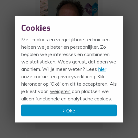
Cookies
Met cookies en vergelijkbare technieken
helpen we je beter en persoonlijker. Zo
bepalen we je interesses en combineren
we statistieken. Wees gerust, dat doen we
ORGANISATOR
anoniem. Wil je meer weten? Lees
hier
onze cookie- en privacyverklaring. Klik
PETER TEN BUUREN
hieronder op ‘Oké’ om dit te accepteren. Als
TELEFOON
je kiest voor,
weigeren
dan plaatsen we
+31629091861
alleen functionele en analytische cookies.
EMAIL
Oké
peter@peoplecoachin
g.nl