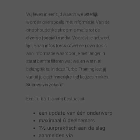
Wij leven in een tijd waarin we letterlijk
worden overspoeld met informatie. Van de
onophoudelijke stroom e-mails tot de
diverse (social) media
. Voordat je het weet
lijd je aan
infostress
ofwel een overdosis
aan informatie waardoor je niet langer in
staat bent te filteren wat wel en wat niet
belangrijk is. In deze Turbo Training leer jij
vanuit je eigen
innerlijke tijd
keuzes maken.
Succes verzekerd!
Een Turbo Training bestaat uit:
een update van één onderwerp
maximaal 6 deelnemers
1½ uurpraktisch aan de slag
aanmelden via