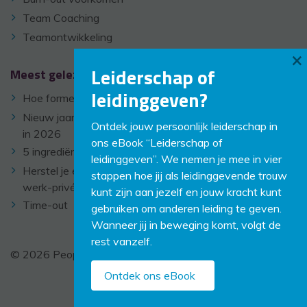
Team Coaching
Teamontwikkeling
×
Leiderschap of
Meest gelezen
leidinggeven?
Hoe formeer je een goed team?
Nieuw jaar, nieuwe kansen: Doelen stellen en ze behalen
Ontdek jouw persoonlijk leiderschap in
in 2026
ons eBook “Leiderschap of
5 ingrediënten voor een succesvol team
leidinggeven”. We nemen je mee in vier
Herstel je energie: praktische stappen naar een gezonde
stappen hoe jij als leidinggevende trouw
werk-privé balans
kunt zijn aan jezelf en jouw kracht kunt
Time-out
gebruiken om anderen leiding te geven.
Wanneer jij in beweging komt, volgt de
rest vanzelf.
© 2026 PeopleCoaching -
Disclaimer
-
Links
Ontdek ons eBook