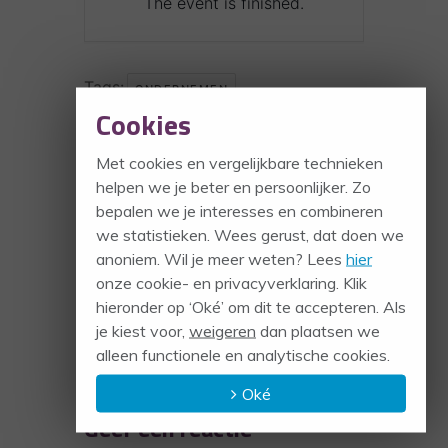
The event is finished.
Tags:
,
ONDERNEMEN
Cookies
,
PERSOONLIJK LEIDERSCHAP
PERSOONLIJKE ONTWIKKELING
Met cookies en vergelijkbare technieken
helpen we je beter en persoonlijker. Zo
DEEL DIT EVENEMENT
bepalen we je interesses en combineren
we statistieken. Wees gerust, dat doen we
anoniem. Wil je meer weten? Lees
hier
onze cookie- en privacyverklaring. Klik
hieronder op ‘Oké’ om dit te accepteren. Als
je kiest voor,
weigeren
dan plaatsen we
alleen functionele en analytische cookies.
Oké
Geef een reactie