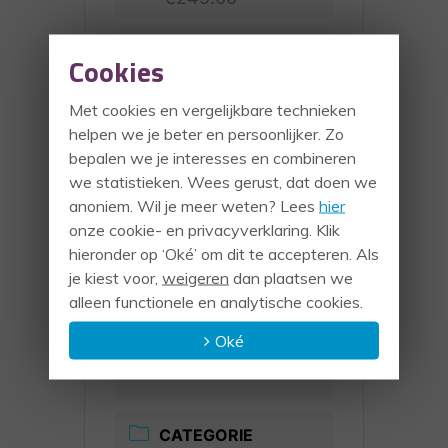
Cookies
Met cookies en vergelijkbare technieken
helpen we je beter en persoonlijker. Zo
bepalen we je interesses en combineren
we statistieken. Wees gerust, dat doen we
anoniem. Wil je meer weten? Lees
hier
onze cookie- en privacyverklaring. Klik
hieronder op ‘Oké’ om dit te accepteren. Als
LOCATIE
je kiest voor,
weigeren
dan plaatsen we
PeopleCoaching,
alleen functionele en analytische cookies.
Tussen de Bomen
PeopleCoaching,
Oké
Usselerveenweg 303,
Enschede
CATEGORIE