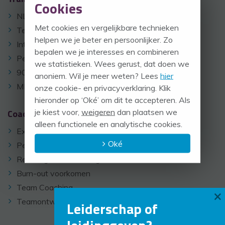
Cookies
NLP Training
Met cookies en vergelijkbare technieken
Team training
helpen we je beter en persoonlijker. Zo
Intervisie
bepalen we je interesses en combineren
Persoonlijk Leiderschap
we statistieken. Wees gerust, dat doen we
90 minutesTime Management
anoniem. Wil je meer weten? Lees
hier
MBTI™ Training
onze cookie- en privacyverklaring. Klik
hieronder op ‘Oké’ om dit te accepteren. Als
je kiest voor,
weigeren
dan plaatsen we
Coaching
alleen functionele en analytische cookies.
Executive Coaching
Oké
Persoonlijke ontwikkeling
Re-integratie Coaching
Burn-out voorkomen
Team Coaching
×
Teamontwikkeling
Leiderschap of