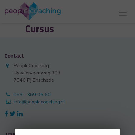
Cursus
Contact
PeopleCoaching
Usselerveenweg 303
7546 PJ Enschede
053 - 369 05 60
info@peoplecoaching.nl
Trainingen