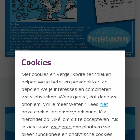
Cookies
Met cookies en vergelijkbare technieken
helpen we je beter en persoonlijker. Zo
bepalen we je interesses en combineren
we statistieken. Wees gerust, dat doen we
anoniem. Wil je meer weten? Lees
hier
onze cookie- en privacyverklaring. Klik
hieronder op ‘Oké’ om dit te accepteren. Als
je kiest voor,
weigeren
dan plaatsen we
alleen functionele en analytische cookies.