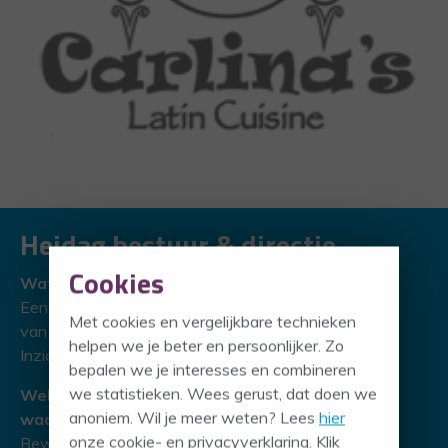
Heidag bestuur & directie
.
Cookies
Wat heeft het product opgeleverd
Een betere kijk op professioneel handelen
Met cookies en vergelijkbare technieken
van mijzelf en van het directieteam.
helpen we je beter en persoonlijker. Zo
Inzicht, bewustwording en extra bagage.
bepalen we je interesses en combineren
we statistieken. Wees gerust, dat doen we
Welke aspecten vind je het meest
anoniem. Wil je meer weten? Lees
hier
waardevol
onze cookie- en privacyverklaring. Klik
Bewustwording van bepaalde zaken,