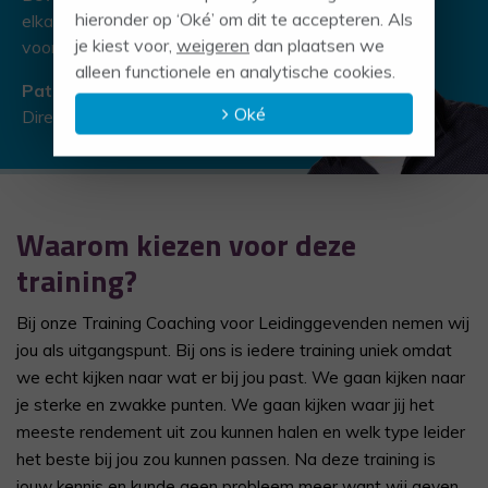
hieronder op ‘Oké’ om dit te accepteren. Als
elkaar beter leren kennen, jouw betekenis
je kiest voor,
weigeren
dan plaatsen we
voor de ander of voor de organisatie.
alleen functionele en analytische cookies.
Patric Wigman
Oké
Directeur onderwijs
Waarom kiezen voor deze
training?
Bij onze Training Coaching voor Leidinggevenden nemen wij
jou als uitgangspunt. Bij ons is iedere training uniek omdat
we echt kijken naar wat er bij jou past. We gaan kijken naar
je sterke en zwakke punten. We gaan kijken waar jij het
meeste rendement uit zou kunnen halen en welk type leider
het beste bij jou zou kunnen passen. Na deze training is
jouw kennis en kunde geen probleem meer want wij geven