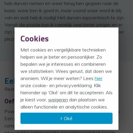
heb durven nemen en weer terug ben gegaan naar de
basis: waar ben ik goed in, maar vooral waar word ik blij
van en wat heb ik nodig! Het durven egocentrisch te zijn.
Vanuit die positie kan ik namelijk veel beter zorgen en er
zijn voor de mensen die me lief zijn. Nu heb ik weer meer
Cookies
plezier in mijn werk en kan meer genieten.
Met cookies en vergelijkbare technieken
helpen we je beter en persoonlijker. Zo
bepalen we je interesses en combineren
we statistieken. Wees gerust, dat doen we
Eelke-Pieter Bruinsma
anoniem. Wil je meer weten? Lees
hier
onze cookie- en privacyverklaring. Klik
Restaurant Manager/bedrijfsleider
hieronder op ‘Oké’ om dit te accepteren. Als
Oefening baart kunst
je kiest voor,
weigeren
dan plaatsen we
alleen functionele en analytische cookies.
Power Coaching heeft me behoorlijk op weg geholpen.
Oké
Een persoonlijke ontwikkeling in leidinggevende
competenties vraagt diversiteit in communicatie én
inhoudelijke communicatie gecombineerd met sociale