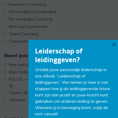
Executive Coaching
Persoonlijke ontwikkeling
Re-integratie Coaching
Burn-out voorkomen
Team Coaching
Teamontwikkeling
×
Leiderschap of
Meest gelezen
leidinggeven?
Hoe kom je stressvrij door je hoge werkdruk heen?
Ontdek jouw persoonlijk leiderschap in
Bijen hebben geen coach
ons eBook “Leiderschap of
FOCUS + 9 tips om je werk af te krijgen voor je vakantie
leidinggeven”. We nemen je mee in vier
😉
stappen hoe jij als leidinggevende trouw
Tussen de bomen
kunt zijn aan jezelf en jouw kracht kunt
Vakantie… relatietest?
gebruiken om anderen leiding te geven.
Wanneer jij in beweging komt, volgt de
rest vanzelf.